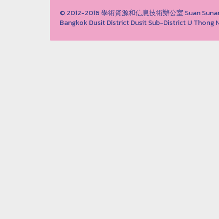
© 2012-2016 學術資源和信息技術辦公室 Suan Sunandha 
Bangkok Dusit District Dusit Sub-District U Th