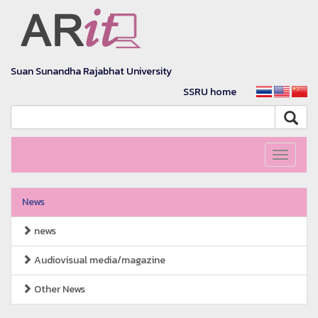
Suan Sunandha Rajabhat University
SSRU home
Toggle
navigati
News
news
Audiovisual media/magazine
Other News