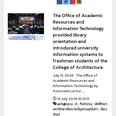
The Office of Academic
Resources and
Information Technology
provided library
orientation and
introduced university
information systems to
freshman students of the
College of Architecture.
July 13, 2026. The Office of
Academic Resources and
Information Technology by
Associate Lectur ...
14 July 2026 10:01:11
arit@ssru
,
it
,
กิจกรรม
,
นักศึกษา
,
มหาวิทยาลัยราชภัฏสวนสุนันทา
,
ห้อง
สมุด