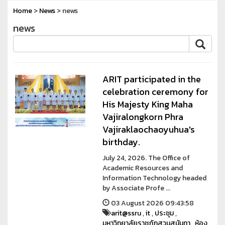
Home
>
News
> news
news
ARIT participated in the
celebration ceremony for
His Majesty King Maha
Vajiralongkorn Phra
Vajiraklaochaoyuhua's
birthday.
July 24, 2026. The Office of
Academic Resources and
Information Technology headed
by Associate Profe ...
03 August 2026 09:43:58
arit@ssru
,
it
,
ประชุม
,
มหาวิทยาลัยราชภัฏสวนสุนันทา
,
ห้อง