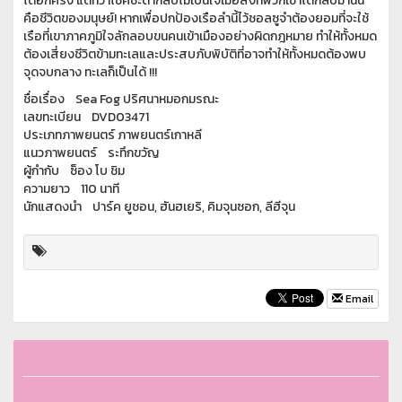
ได้อีกครั้ง แต่ทว่าโชคชะตากลับไม่เป็นใจเมื่อสิ่งที่พวกเขาได้กลับมานั้น
คือชีวิตของมนุษย์! หากเพื่อปกป้องเรือลำนี้ไว้ชอลซูจำต้องยอมที่จะใช้
เรือที่เขาภาคภูมิใจลักลอบขนคนเข้าเมืองอย่างผิดกฎหมาย ทำให้ทั้งหมด
ต้องเสี่ยงชีวิตข้ามทะเลและประสบภับพิบัติที่อาจทำให้ทั้งหมดต้องพบ
จุดจบกลาง ทะเลก็เป็นได้ !!!
ชื่อเรื่อง Sea Fog ปริศนาหมอกมรณะ
เลขทะเบียน DVD03471
ประเภทภาพยนตร์ ภาพยนตร์เกาหลี
แนวภาพยนตร์ ระทึกขวัญ
ผู้กำกับ ซ็อง โบ ชิม
ความยาว 110 นาที
นักแสดงนำ ปาร์ค ยูชอน, ฮันฮเยริ, คิมจุนซอก, ลีฮีจุน
Email