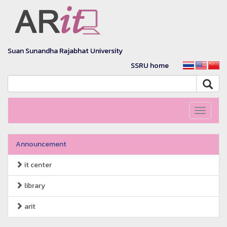
Suan Sunandha Rajabhat University
SSRU home
Toggle
navigati
Announcement
it center
library
arit